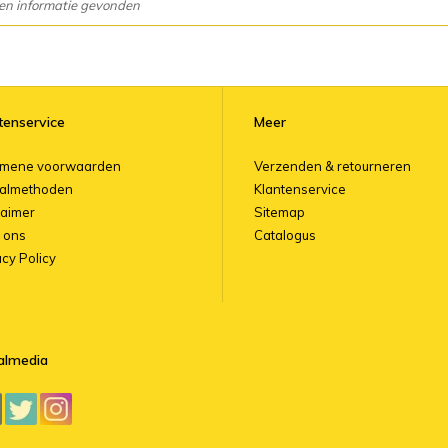
en informatie gevonden
tenservice
Meer
emene voorwaarden
Verzenden & retourneren
almethoden
Klantenservice
laimer
Sitemap
 ons
Catalogus
acy Policy
almedia