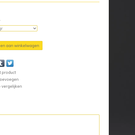
n
en aan winkelwagen
t product
 toevoegen
vergelijken