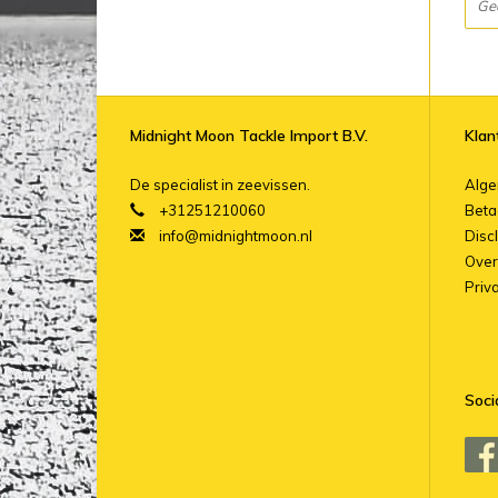
Ge
Midnight Moon Tackle Import B.V.
Klan
De specialist in zeevissen.
Alg
+31251210060
Beta
info@midnightmoon.nl
Disc
Over
Priv
Soci