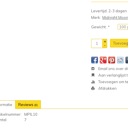
Levertijd: 2-3 dagen
Merk:
Midnight Moo
Gewicht:
*
+
Toevoeg
-
Email ons over di
Aan verlanglijst
Toevoegen om te 
Afdrukken
ormatie
Reviews
(0)
tikelnummer:
MPIL10
tal:
7