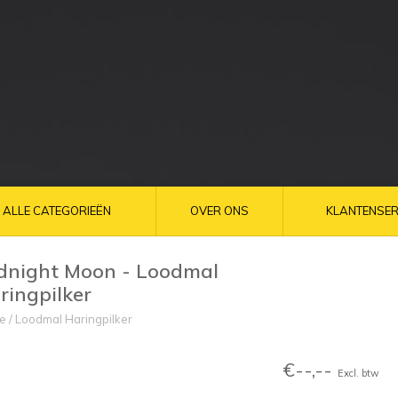
ALLE CATEGORIEËN
OVER ONS
KLANTENSER
dnight Moon - Loodmal
ringpilker
e
/
Loodmal Haringpilker
€--,--
Excl. btw