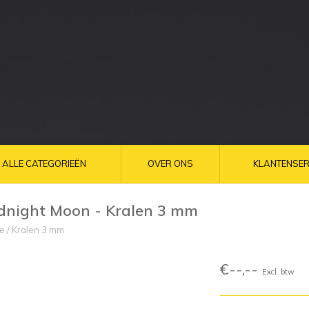
ALLE CATEGORIEËN
OVER ONS
KLANTENSER
dnight Moon - Kralen 3 mm
e
/
Kralen 3 mm
€--,--
Excl. btw