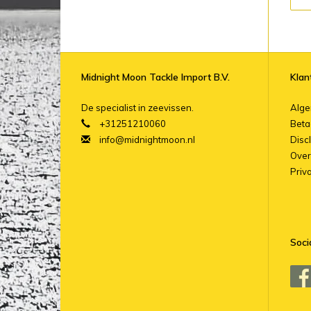
Midnight Moon Tackle Import B.V.
Klan
De specialist in zeevissen.
Alg
+31251210060
Beta
info@midnightmoon.nl
Disc
Over
Priv
Soci