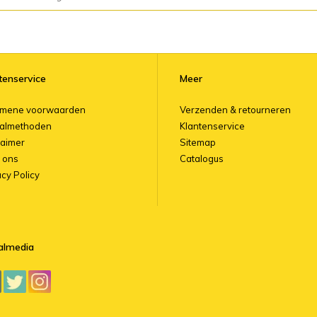
tenservice
Meer
emene voorwaarden
Verzenden & retourneren
almethoden
Klantenservice
laimer
Sitemap
 ons
Catalogus
acy Policy
almedia