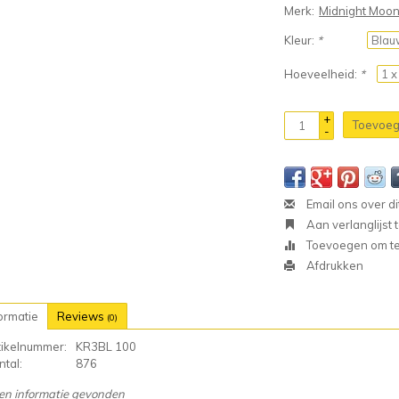
Merk:
Midnight Moo
Kleur:
*
Hoeveelheid:
*
+
Toevoeg
-
Email ons over di
Aan verlanglijst
Toevoegen om te 
Afdrukken
ormatie
Reviews
(0)
tikelnummer:
KR3BL 100
tal:
876
en informatie gevonden