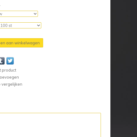
n
en aan winkelwagen
t product
 toevoegen
vergelijken