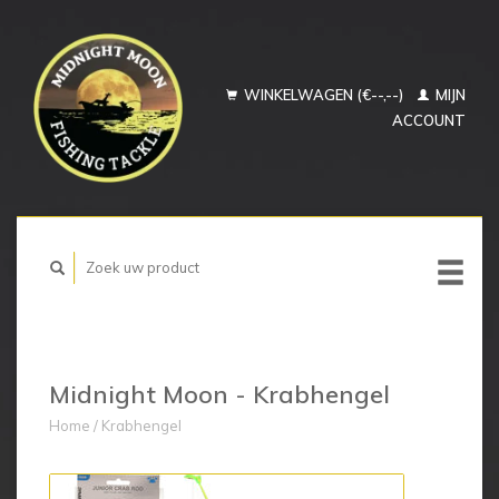
WINKELWAGEN (€--,--)
MIJN
ACCOUNT
Midnight Moon - Krabhengel
Home
/
Krabhengel