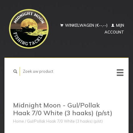
WINKELWAGEN (€--,--)
MIJN
ACCOUNT
Midnight Moon - Gul/Pollak
Haak 7/0 White (3 haaks) (p/st)
Home
/
Gul/Pollak Haak 7/0 White (3 haaks) (p/st)