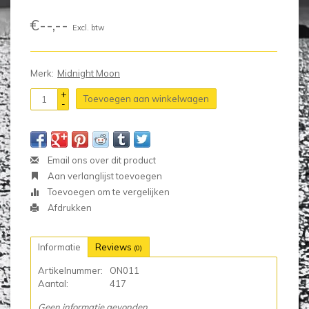
€--,--
Excl. btw
Merk:
Midnight Moon
+
Toevoegen aan winkelwagen
-
Email ons over dit product
Aan verlanglijst toevoegen
Toevoegen om te vergelijken
Afdrukken
Informatie
Reviews
(0)
Artikelnummer:
ON011
Aantal:
417
Geen informatie gevonden