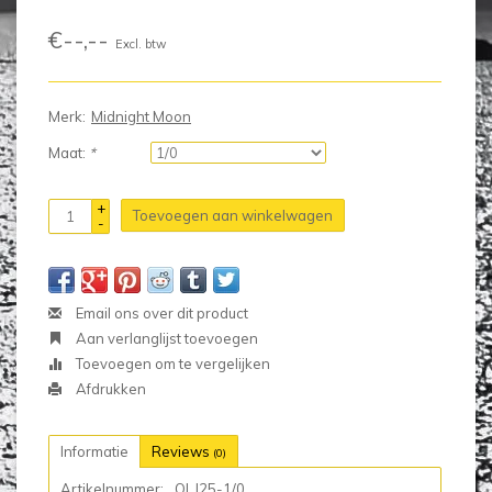
€--,--
Excl. btw
Merk:
Midnight Moon
Maat:
*
+
Toevoegen aan winkelwagen
-
Email ons over dit product
Aan verlanglijst toevoegen
Toevoegen om te vergelijken
Afdrukken
Informatie
Reviews
(0)
Artikelnummer:
OLJ25-1/0