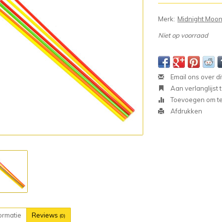
Merk:
Midnight Moo
Niet op voorraad
Email ons over di
Aan verlanglijst
Toevoegen om te 
Afdrukken
ormatie
Reviews
(0)