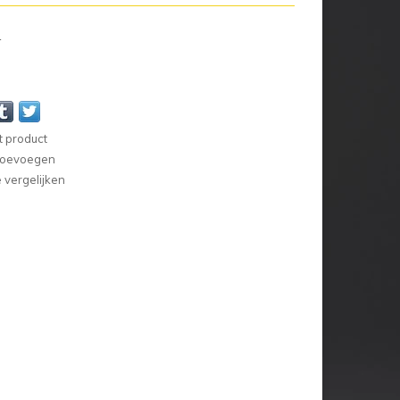
n
t product
 toevoegen
vergelijken