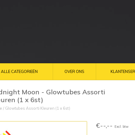
ALLE CATEGORIEËN
OVER ONS
KLANTENSER
dnight Moon - Glowtubes Assorti
euren (1 x 6st)
e
/
Glowtubes Assorti Kleuren (1 x 6st)
€--,--
Excl. btw