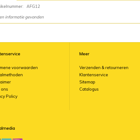
tikelnummer:
AFG12
en informatie gevonden
tenservice
Meer
emene voorwaarden
Verzenden & retourneren
almethoden
Klantenservice
laimer
Sitemap
 ons
Catalogus
acy Policy
almedia