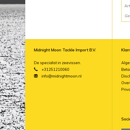
Ar
Ge
Midnight Moon Tackle Import B.V.
Klan
De specialist in zeevissen.
Alg
+31251210060
Beta
info@midnightmoon.nl
Disc
Over
Priv
Soci