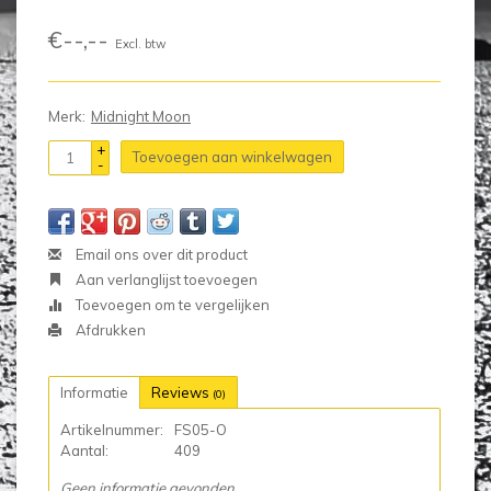
€--,--
Excl. btw
Merk:
Midnight Moon
+
Toevoegen aan winkelwagen
-
Email ons over dit product
Aan verlanglijst toevoegen
Toevoegen om te vergelijken
Afdrukken
Informatie
Reviews
(0)
Artikelnummer:
FS05-O
Aantal:
409
Geen informatie gevonden