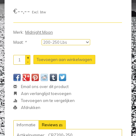
€--,--
Excl. btw
Merk:
Midnight Moon
Maat:
*
+
Toevoegen aan winkelwagen
-
Email ons over dit product
Aan verlanglijst toevoegen
Toevoegen om te vergelijken
Afdrukken
Informatie
Reviews
(0)
Artikelnummer:
CRZ200-250