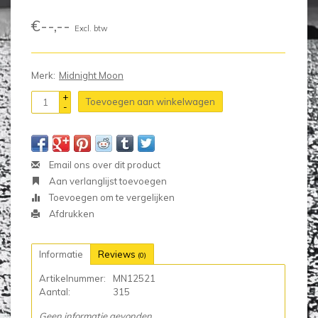
€--,--
Excl. btw
Merk:
Midnight Moon
+
Toevoegen aan winkelwagen
-
Email ons over dit product
Aan verlanglijst toevoegen
Toevoegen om te vergelijken
Afdrukken
Informatie
Reviews
(0)
Artikelnummer:
MN12521
Aantal:
315
Geen informatie gevonden