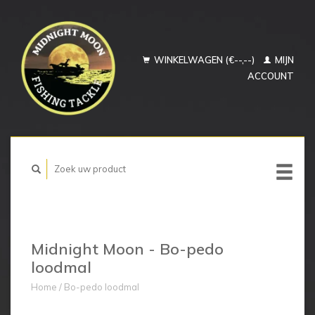
WINKELWAGEN (€--,--)
MIJN
ACCOUNT
Midnight Moon - Bo-pedo
loodmal
Home
/
Bo-pedo loodmal