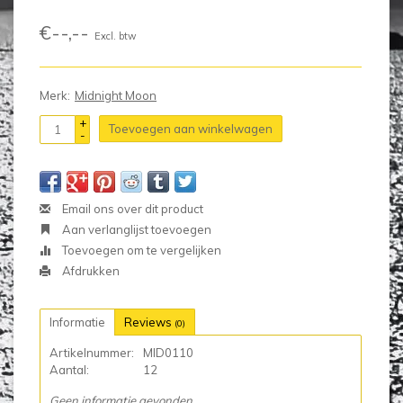
€--,--
Excl. btw
Merk:
Midnight Moon
+
Toevoegen aan winkelwagen
-
Email ons over dit product
Aan verlanglijst toevoegen
Toevoegen om te vergelijken
Afdrukken
Informatie
Reviews
(0)
Artikelnummer:
MID0110
Aantal:
12
Geen informatie gevonden