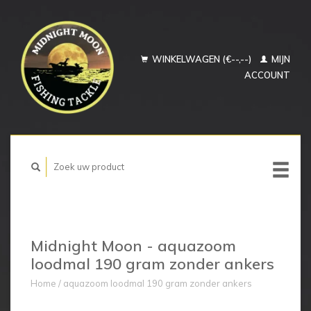
WINKELWAGEN (€--,--)
MIJN
ACCOUNT
Midnight Moon - aquazoom
loodmal 190 gram zonder ankers
Home
/
aquazoom loodmal 190 gram zonder ankers