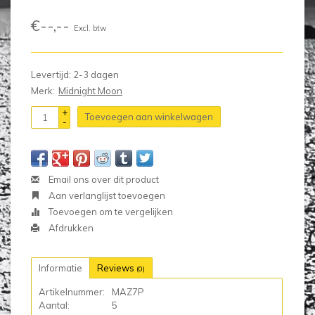
€--,--
Excl. btw
Levertijd: 2-3 dagen
Merk:
Midnight Moon
+
Toevoegen aan winkelwagen
-
Email ons over dit product
Aan verlanglijst toevoegen
Toevoegen om te vergelijken
Afdrukken
Informatie
Reviews
(0)
Artikelnummer:
MAZ7P
Aantal:
5