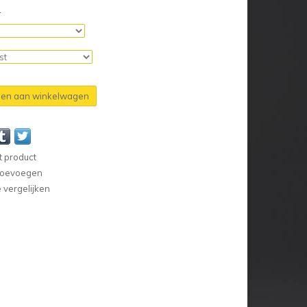
n
en aan winkelwagen
t product
 toevoegen
vergelijken