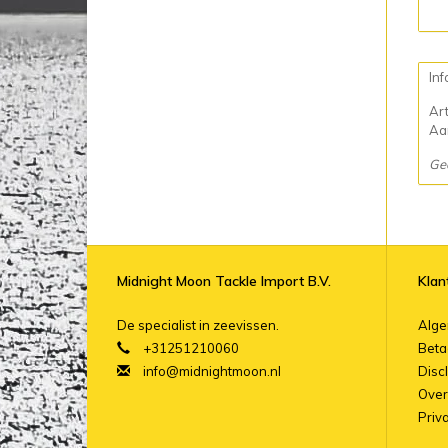
Inf
Ar
Aan
Ge
Midnight Moon Tackle Import B.V.
Klan
De specialist in zeevissen.
Alg
+31251210060
Beta
info@midnightmoon.nl
Disc
Over
Priv