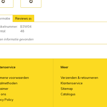
ormatie
Reviews
(0)
tikelnummer:
B3W04
tal:
48
en informatie gevonden
tenservice
Meer
emene voorwaarden
Verzenden & retourneren
almethoden
Klantenservice
laimer
Sitemap
 ons
Catalogus
acy Policy