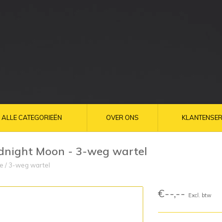
ALLE CATEGORIEËN
OVER ONS
KLANTENSER
dnight Moon - 3-weg wartel
e
/
3-weg wartel
€--,--
Excl. btw