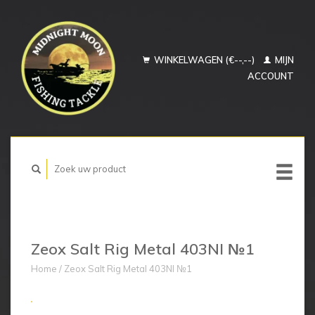
WINKELWAGEN (€--,--)
MIJN
ACCOUNT
Zeox Salt Rig Metal 403NI №1
Home
/
Zeox Salt Rig Metal 403NI №1