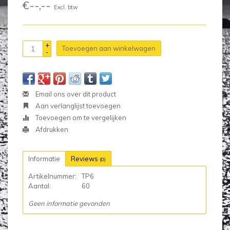
€--,--
Excl. btw
+
Toevoegen aan winkelwagen
-
Email ons over dit product
Aan verlanglijst toevoegen
Toevoegen om te vergelijken
Afdrukken
Informatie
Reviews
(0)
Artikelnummer:
TP6
Aantal:
60
Geen informatie gevonden