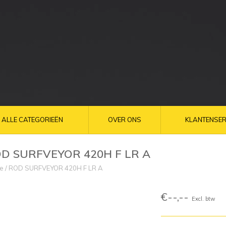
ALLE CATEGORIEËN
OVER ONS
KLANTENSER
D SURFVEYOR 420H F LR A
e
/
ROD SURFVEYOR 420H F LR A
€--,--
Excl. btw