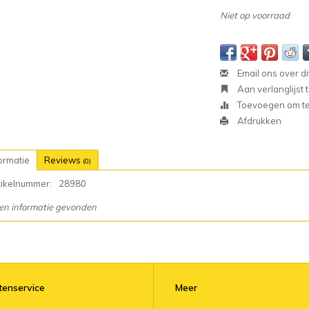
Niet op voorraad
Email ons over di
Aan verlanglijst
Toevoegen om te 
Afdrukken
ormatie
Reviews
(0)
tikelnummer:
28980
en informatie gevonden
tenservice
Meer