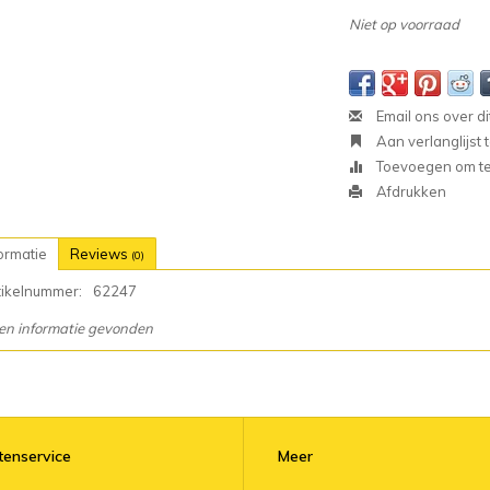
Niet op voorraad
Email ons over di
Aan verlanglijst
Toevoegen om te 
Afdrukken
ormatie
Reviews
(0)
tikelnummer:
62247
en informatie gevonden
tenservice
Meer