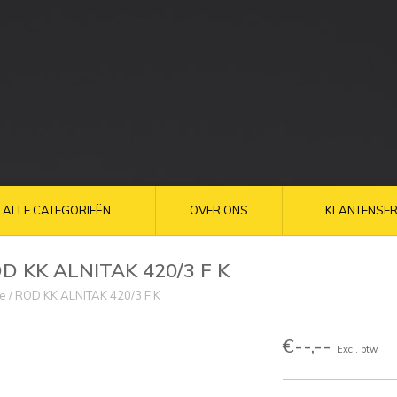
ALLE CATEGORIEËN
OVER ONS
KLANTENSER
D KK ALNITAK 420/3 F K
e
/
ROD KK ALNITAK 420/3 F K
€--,--
Excl. btw