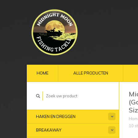
HOME
ALLE PRODUCTEN
Mi
(G
Siz
HAKEN EN DREGGEN
Hom
10 st
BREAKAWAY