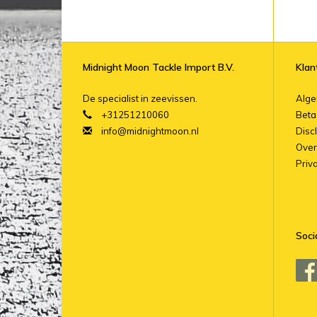
Midnight Moon Tackle Import B.V.
Klan
De specialist in zeevissen.
Alg
+31251210060
Beta
info@midnightmoon.nl
Disc
Over
Priv
Soci