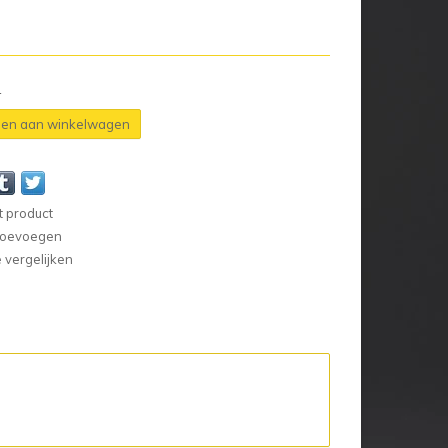
n
en aan winkelwagen
t product
 toevoegen
vergelijken