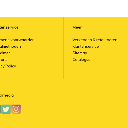
tenservice
Meer
emene voorwaarden
Verzenden & retourneren
almethoden
Klantenservice
laimer
Sitemap
 ons
Catalogus
acy Policy
almedia