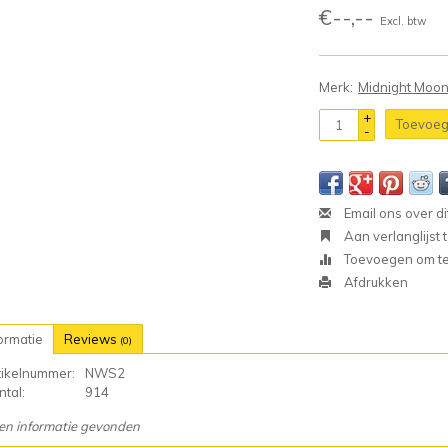
€--,--
Excl. btw
Merk:
Midnight Moo
+
Toevoeg
-
Email ons over di
Aan verlanglijst
Toevoegen om te 
Afdrukken
ormatie
Reviews
(0)
tikelnummer:
NWS2
tal:
914
en informatie gevonden