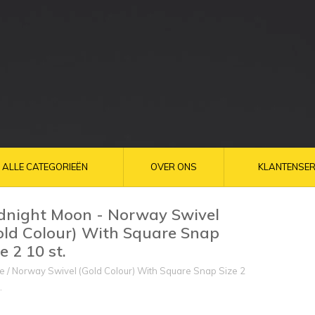
ALLE CATEGORIEËN
OVER ONS
KLANTENSER
dnight Moon - Norway Swivel
old Colour) With Square Snap
e 2 10 st.
e
/
Norway Swivel (Gold Colour) With Square Snap Size 2
.