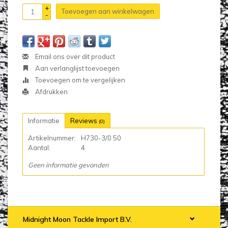
+
Toevoegen aan winkelwagen
-
Email ons over dit product
Aan verlanglijst toevoegen
Toevoegen om te vergelijken
Afdrukken
Informatie
Reviews
(0)
Artikelnummer:
H730-3/0 50
Aantal:
4
Geen informatie gevonden
Midnight Moon Tackle Import B.V.