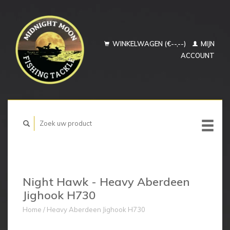
WINKELWAGEN (€--,--)
MIJN
ACCOUNT
Night Hawk - Heavy Aberdeen
Jighook H730
Home
/
Heavy Aberdeen Jighook H730