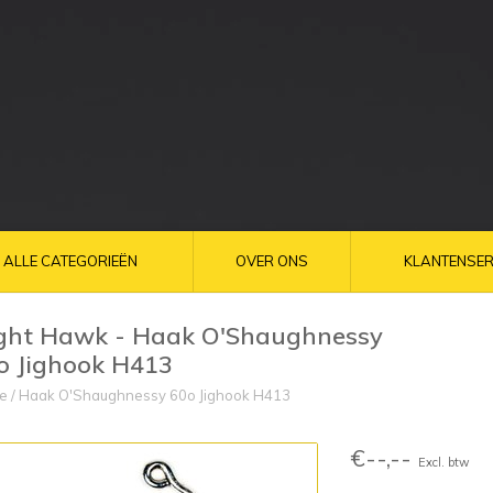
ALLE CATEGORIEËN
OVER ONS
KLANTENSER
ght Hawk - Haak O'Shaughnessy
o Jighook H413
e
/
Haak O'Shaughnessy 60o Jighook H413
€--,--
Excl. btw