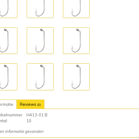
ormatie
Reviews
(0)
tikelnummer:
H413-01 B
tal:
10
en informatie gevonden