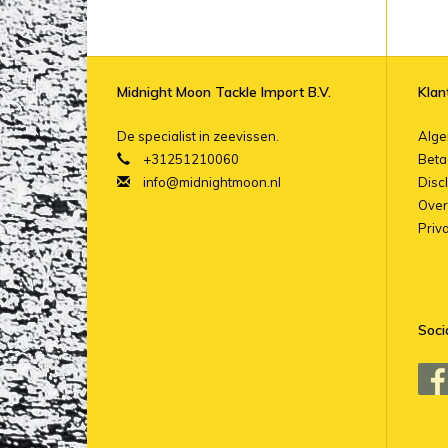
Midnight Moon Tackle Import B.V.
Klan
De specialist in zeevissen.
Alg
+31251210060
Beta
info@midnightmoon.nl
Disc
Over
Priv
Soci