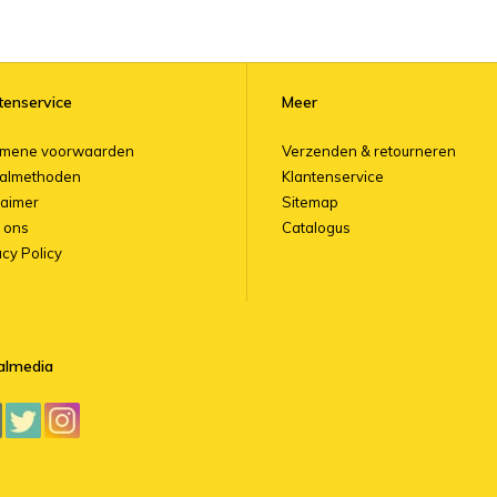
tenservice
Meer
emene voorwaarden
Verzenden & retourneren
almethoden
Klantenservice
laimer
Sitemap
 ons
Catalogus
acy Policy
almedia