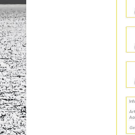
Inf
Ar
Aan
Ge