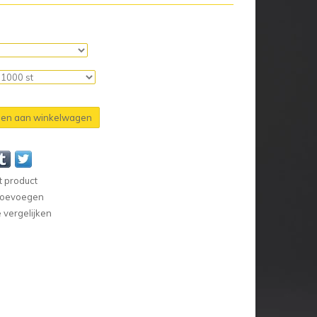
en aan winkelwagen
t product
 toevoegen
vergelijken