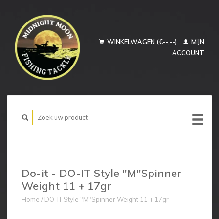
WINKELWAGEN (€--,--)
MIJN
ACCOUNT
Do-it - DO-IT Style "M"Spinner
Weight 11 + 17gr
Home
/
DO-IT Style "M"Spinner Weight 11 + 17gr