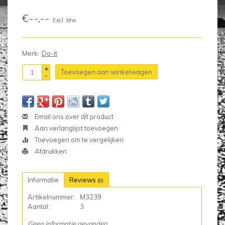
€--,--
Excl. btw
Merk:
Do-it
+
Toevoegen aan winkelwagen
-
Email ons over dit product
Aan verlanglijst toevoegen
Toevoegen om te vergelijken
Afdrukken
Informatie
Reviews
(0)
Artikelnummer:
M3239
Aantal:
3
Geen informatie gevonden