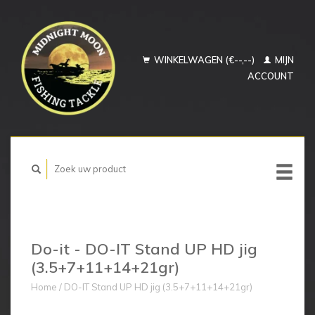
WINKELWAGEN (€--,--)
MIJN
ACCOUNT
Do-it - DO-IT Stand UP HD jig
(3.5+7+11+14+21gr)
Home
/
DO-IT Stand UP HD jig (3.5+7+11+14+21gr)