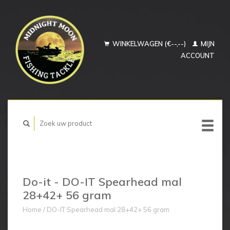
WINKELWAGEN (€--,--)
MIJN
ACCOUNT
Do-it - DO-IT Spearhead mal
28+42+ 56 gram
Home
/
DO-IT Spearhead mal 28+42+ 56 gram