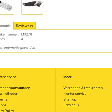
ormatie
Reviews
(0)
tikelnummer:
M3278
tal:
4
en informatie gevonden
tenservice
Meer
emene voorwaarden
Verzenden & retourneren
almethoden
Klantenservice
laimer
Sitemap
 ons
Catalogus
acy Policy