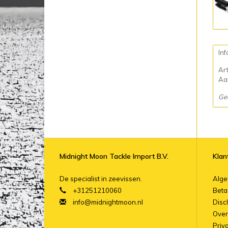
Inf
Ar
Aan
Ge
Midnight Moon Tackle Import B.V.
Klan
De specialist in zeevissen.
Alg
+31251210060
Beta
info@midnightmoon.nl
Disc
Over
Priv