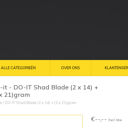
ALLE CATEGORIEËN
OVER ONS
KLANTENSER
-it - DO-IT Shad Blade (2 x 14) +
 x 21)gram
e
/
DO-IT Shad Blade (2 x 14) + (2 x 21)gram
€--,--
Excl. btw