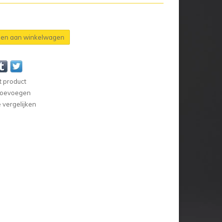
en aan winkelwagen
t product
 toevoegen
vergelijken