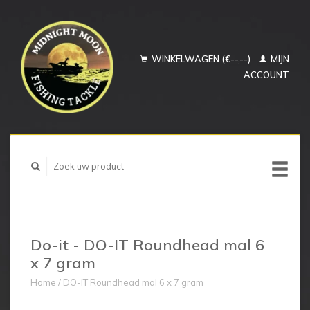
WINKELWAGEN (€--,--)
MIJN
ACCOUNT
Do-it - DO-IT Roundhead mal 6
x 7 gram
Home
/
DO-IT Roundhead mal 6 x 7 gram