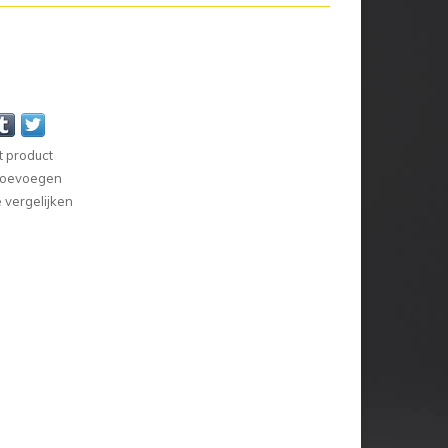
t product
 toevoegen
vergelijken