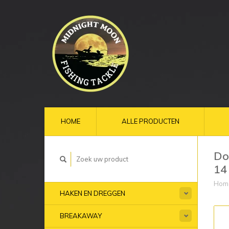
HOME
ALLE PRODUCTEN
Do
14
Hom
HAKEN EN DREGGEN
BREAKAWAY