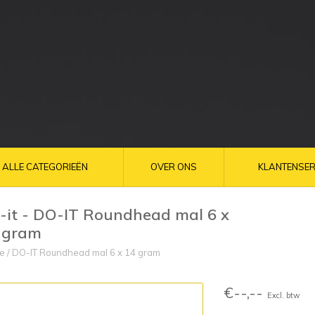
ALLE CATEGORIEËN
OVER ONS
KLANTENSER
-it - DO-IT Roundhead mal 6 x
 gram
e
/
DO-IT Roundhead mal 6 x 14 gram
€--,--
Excl. btw