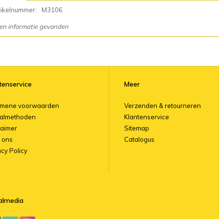
tikelnummer:
M3106
en informatie gevonden
tenservice
Meer
emene voorwaarden
Verzenden & retourneren
almethoden
Klantenservice
laimer
Sitemap
 ons
Catalogus
acy Policy
almedia