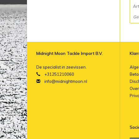
Ar
Ge
Midnight Moon Tackle Import B.V.
Klan
De specialist in zeevissen.
Alg
+31251210060
Beta
info@midnightmoon.nl
Disc
Over
Priv
Soci