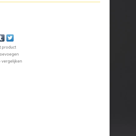
t product
 toevoegen
vergelijken