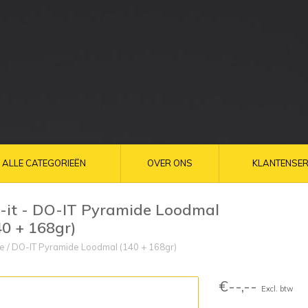
ALLE CATEGORIEËN
OVER ONS
KLANTENSER
-it - DO-IT Pyramide Loodmal
40 + 168gr)
e
/
DO-IT Pyramide Loodmal (140 + 168gr)
€--,--
Excl. btw