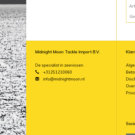
Ar
Ge
Midnight Moon Tackle Import B.V.
Klan
De specialist in zeevissen.
Alg
+31251210060
Beta
info@midnightmoon.nl
Disc
Over
Priv
Soci