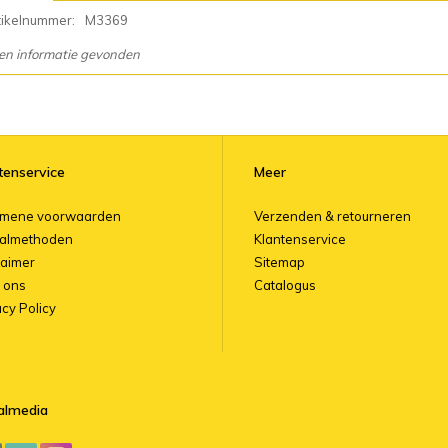
tikelnummer:
M3369
en informatie gevonden
tenservice
Meer
emene voorwaarden
Verzenden & retourneren
almethoden
Klantenservice
laimer
Sitemap
 ons
Catalogus
acy Policy
almedia