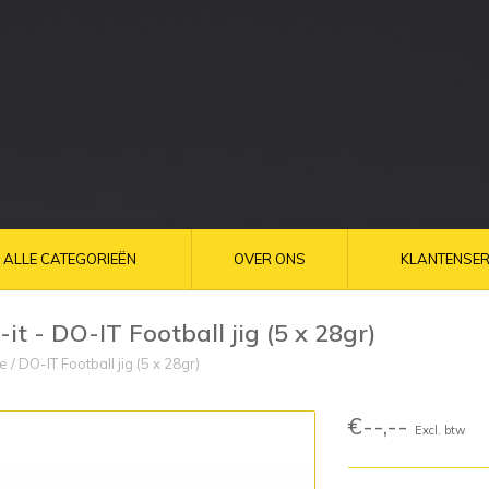
ALLE CATEGORIEËN
OVER ONS
KLANTENSER
-it - DO-IT Football jig (5 x 28gr)
e
/
DO-IT Football jig (5 x 28gr)
€--,--
Excl. btw