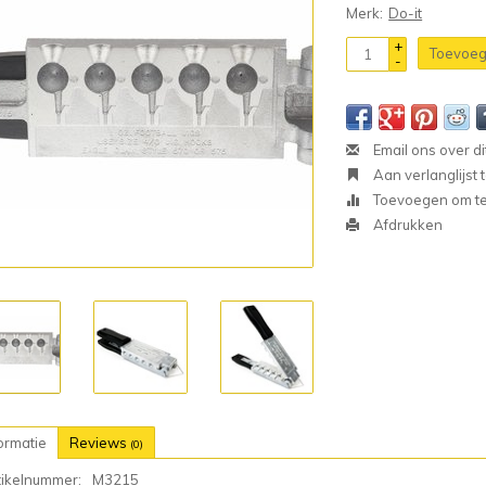
Merk:
Do-it
+
Toevoeg
-
Email ons over di
Aan verlanglijst
Toevoegen om te 
Afdrukken
ormatie
Reviews
(0)
tikelnummer:
M3215