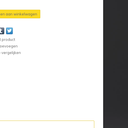
en aan winkelwagen
t product
 toevoegen
vergelijken