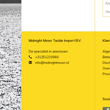
Aan
Ge
Midnight Moon Tackle Import B.V.
Klan
De specialist in zeevissen.
Alg
+31251210060
Beta
info@midnightmoon.nl
Disc
Over
Priv
Soci