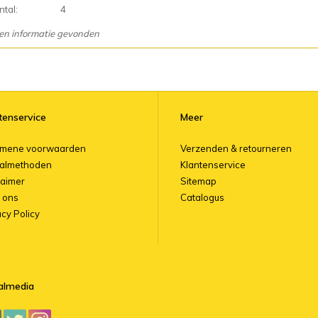
tal:
4
en informatie gevonden
tenservice
Meer
emene voorwaarden
Verzenden & retourneren
almethoden
Klantenservice
laimer
Sitemap
 ons
Catalogus
acy Policy
almedia