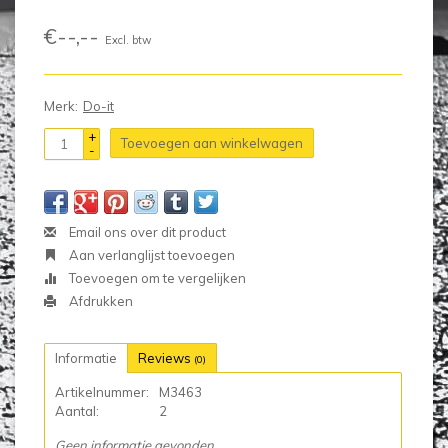
€--,--
Excl. btw
Merk:
Do-it
+
Toevoegen aan winkelwagen
-
Email ons over dit product
Aan verlanglijst toevoegen
Toevoegen om te vergelijken
Afdrukken
Informatie
Reviews
(0)
Artikelnummer:
M3463
Aantal:
2
Geen informatie gevonden