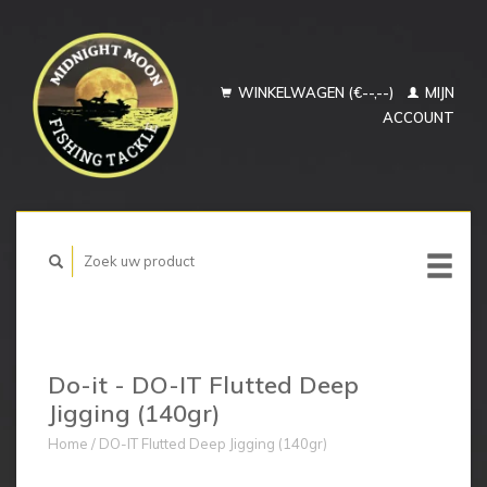
WINKELWAGEN (€--,--)
MIJN
ACCOUNT
Do-it - DO-IT Flutted Deep
Jigging (140gr)
Home
/
DO-IT Flutted Deep Jigging (140gr)