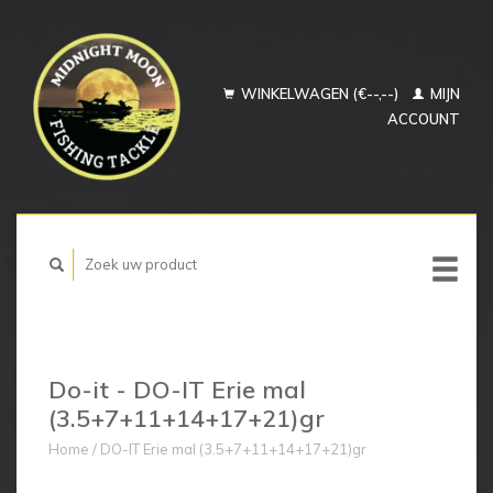
WINKELWAGEN (€--,--)
MIJN
ACCOUNT
Do-it - DO-IT Erie mal
(3.5+7+11+14+17+21)gr
Home
/
DO-IT Erie mal (3.5+7+11+14+17+21)gr