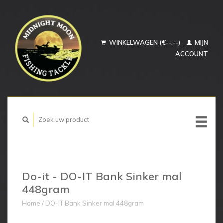
WINKELWAGEN (€--,--)
MIJN
ACCOUNT
Do-it - DO-IT Bank Sinker mal
448gram
Home
/
DO-IT Bank Sinker mal 448gram