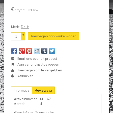
€--,--
Excl. btw
Merk:
Do-it
+
Toevoegen aan winkelwagen
-
Email ons over dit product
Aan verlanglijst toevoegen
Toevoegen om te vergelijken
Afdrukken
Informatie
Reviews
(0)
Artikelnummer:
M1167
Aantal:
4
Geen informatie gevonden