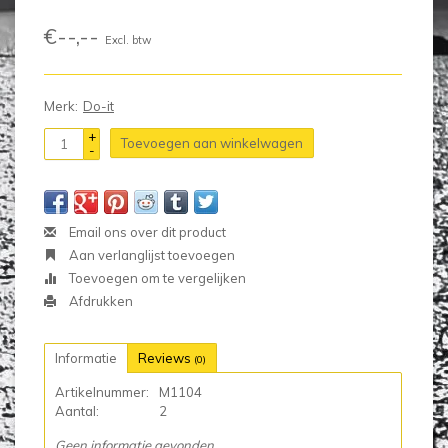
€--,--
Excl. btw
Merk:
Do-it
+
Toevoegen aan winkelwagen
-
Email ons over dit product
Aan verlanglijst toevoegen
Toevoegen om te vergelijken
Afdrukken
Informatie
Reviews
(0)
Artikelnummer:
M1104
Aantal:
2
Geen informatie gevonden