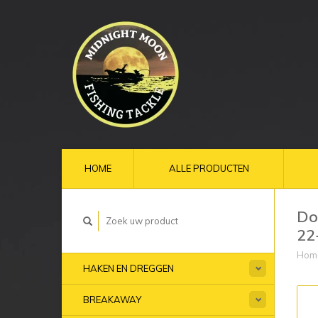
HOME
ALLE PRODUCTEN
Do
22
Hom
HAKEN EN DREGGEN
BREAKAWAY