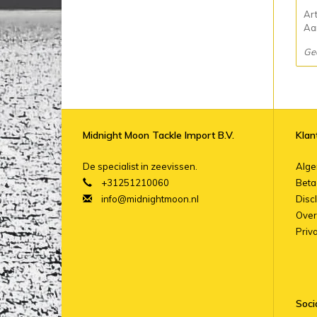
Ar
Aan
Ge
Midnight Moon Tackle Import B.V.
Klan
De specialist in zeevissen.
Alg
+31251210060
Beta
info@midnightmoon.nl
Disc
Over
Priv
Soci