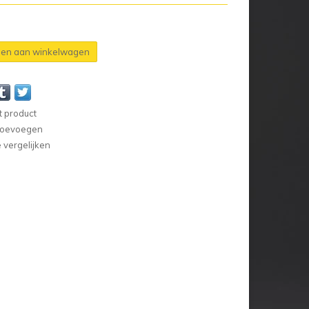
en aan winkelwagen
t product
 toevoegen
vergelijken