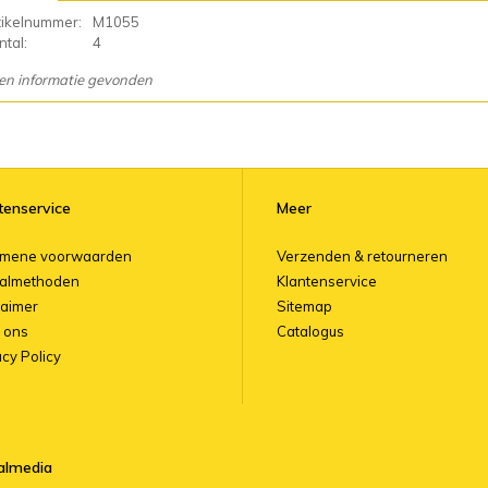
tikelnummer:
M1055
tal:
4
en informatie gevonden
tenservice
Meer
emene voorwaarden
Verzenden & retourneren
almethoden
Klantenservice
laimer
Sitemap
 ons
Catalogus
acy Policy
almedia