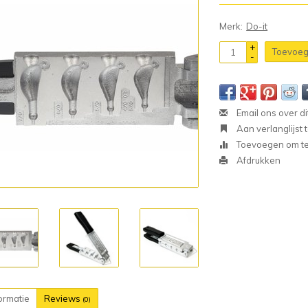
Merk:
Do-it
+
Toevoeg
-
Email ons over di
Aan verlanglijst
Toevoegen om te 
Afdrukken
ormatie
Reviews
(0)