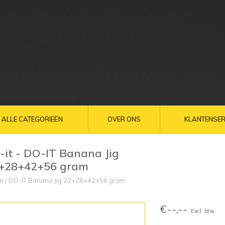
ALLE CATEGORIEËN
OVER ONS
KLANTENSER
-it - DO-IT Banana Jig
+28+42+56 gram
e
/
DO-IT Banana Jig 22+28+42+56 gram
€--,--
Excl. btw