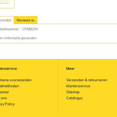
ormatie
Reviews
(0)
tikelnummer:
CPMBZW
en informatie gevonden
tenservice
Meer
emene voorwaarden
Verzenden & retourneren
almethoden
Klantenservice
laimer
Sitemap
 ons
Catalogus
acy Policy