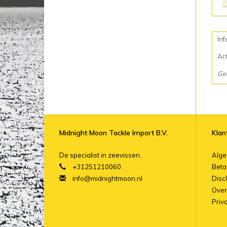
Inf
Ar
Ge
Midnight Moon Tackle Import B.V.
Klan
De specialist in zeevissen.
Alg
+31251210060
Beta
info@midnightmoon.nl
Disc
Over
Priv