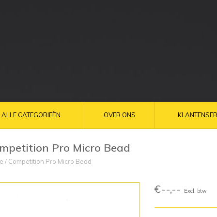
ALLE CATEGORIEËN
OVER ONS
KLANTENSER
mpetition Pro Micro Bead
e
/
Competition Pro Micro Bead
€--,--
Excl. btw