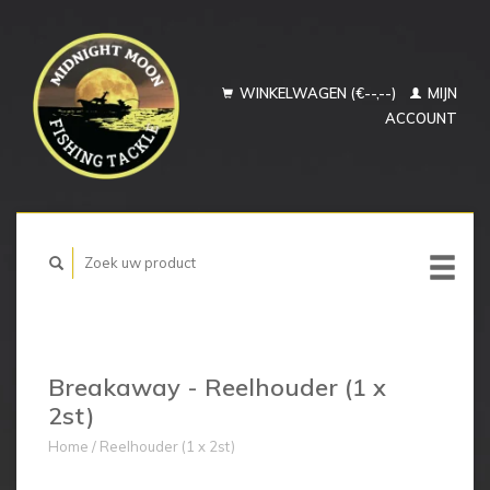
WINKELWAGEN (€--,--)
MIJN
ACCOUNT
Breakaway - Reelhouder (1 x
2st)
Home
/
Reelhouder (1 x 2st)