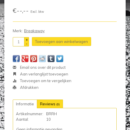
€--,--
Excl. btw
Merk:
Breakaway
+
Toevoegen aan winkelwagen
-
Email ons over dit product
Aan verlanglijst toevoegen
Toevoegen om te vergelijken
Afdrukken
Informatie
Reviews
(0)
Artikelnummer:
BRRH
Aantal:
10
Geen informatie gevonden