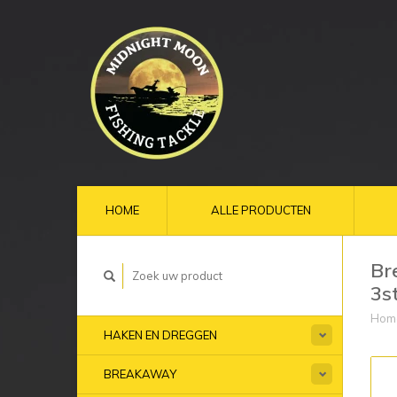
HOME
ALLE PRODUCTEN
Br
3s
Hom
HAKEN EN DREGGEN
BREAKAWAY