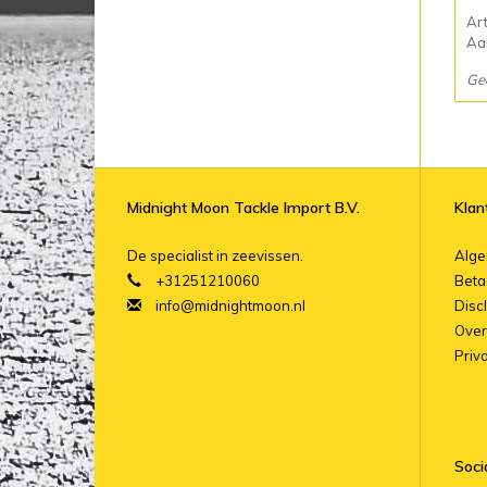
Ar
Aan
Ge
Midnight Moon Tackle Import B.V.
Klan
De specialist in zeevissen.
Alg
+31251210060
Beta
info@midnightmoon.nl
Disc
Over
Priv
Soci