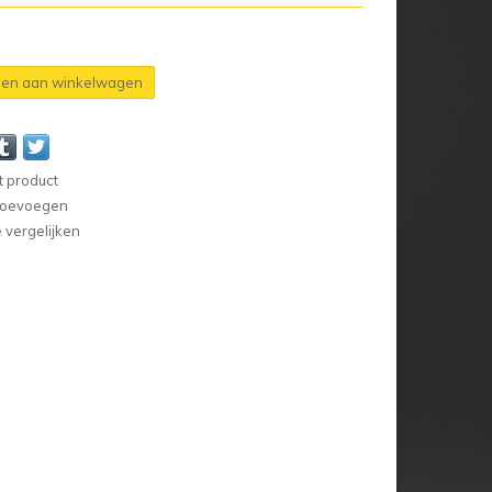
en aan winkelwagen
t product
 toevoegen
vergelijken