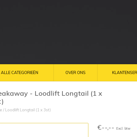
ALLE CATEGORIEËN
OVER ONS
KLANTENSER
eakaway - Loodlift Longtail (1 x
t)
e
/
Loodlift Longtail (1 x 3st)
€--,--
Excl. btw