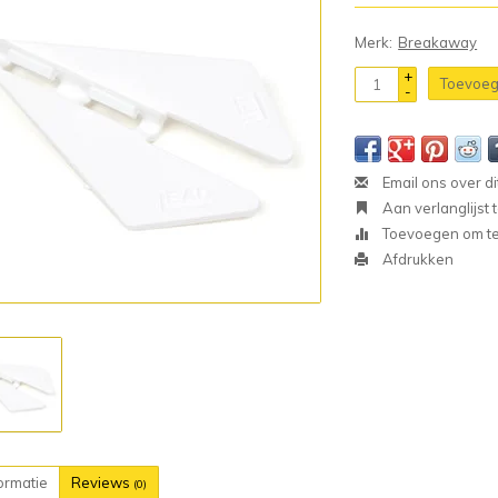
Merk:
Breakaway
+
Toevoeg
-
Email ons over di
Aan verlanglijst
Toevoegen om te 
Afdrukken
ormatie
Reviews
(0)