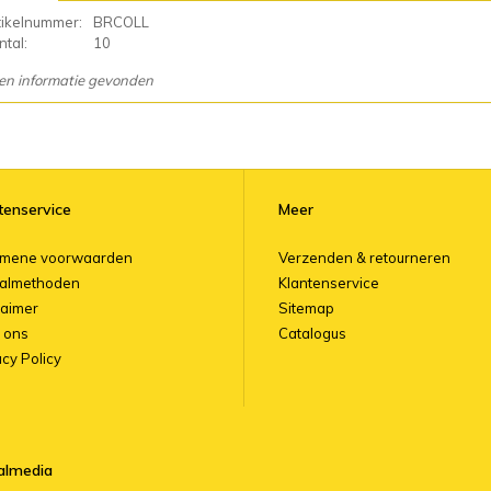
tikelnummer:
BRCOLL
tal:
10
en informatie gevonden
tenservice
Meer
emene voorwaarden
Verzenden & retourneren
almethoden
Klantenservice
laimer
Sitemap
 ons
Catalogus
acy Policy
almedia