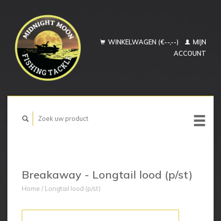
WINKELWAGEN (€--,--)
MIJN
ACCOUNT
Breakaway - Longtail lood (p/st)
Home
/
Longtail lood (p/st)