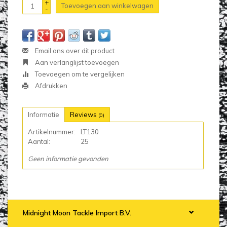
+
Toevoegen aan winkelwagen
-
Email ons over dit product
Aan verlanglijst toevoegen
Toevoegen om te vergelijken
Afdrukken
Informatie
Reviews
(0)
Artikelnummer:
LT130
Aantal:
25
Geen informatie gevonden
Midnight Moon Tackle Import B.V.