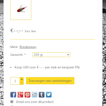
€--,--
Excl. btw
Merk:
Breakaway
Gewicht:
*
Koop 100 voor €--,-- per stuk en bespaar 5%
+
Toevoegen aan winkelwagen
-
Email ons over dit product