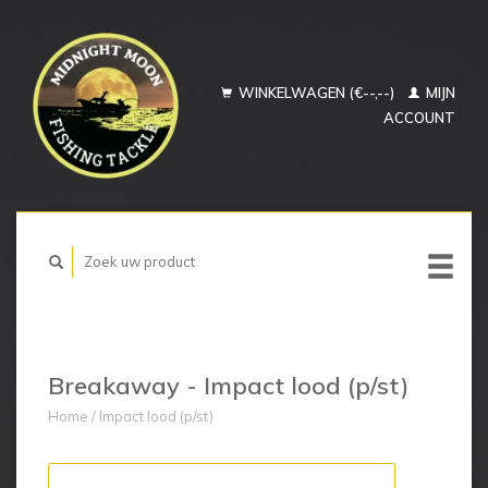
WINKELWAGEN (€--,--)
MIJN
ACCOUNT
Breakaway - Impact lood (p/st)
Home
/
Impact lood (p/st)