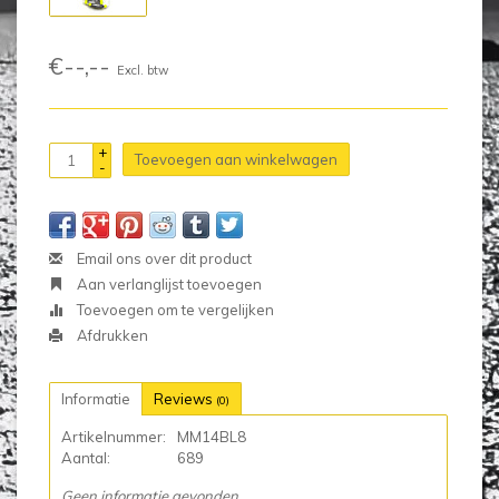
€--,--
Excl. btw
+
Toevoegen aan winkelwagen
-
Email ons over dit product
Aan verlanglijst toevoegen
Toevoegen om te vergelijken
Afdrukken
Informatie
Reviews
(0)
Artikelnummer:
MM14BL8
Aantal:
689
Geen informatie gevonden