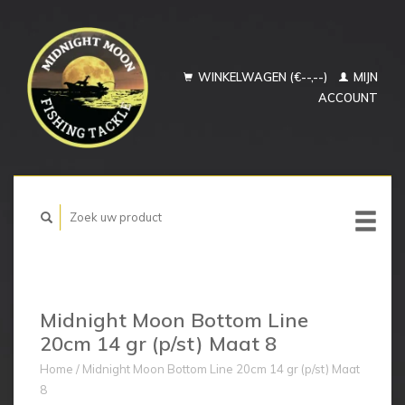
WINKELWAGEN (€--,--)
MIJN
ACCOUNT
Midnight Moon Bottom Line
20cm 14 gr (p/st) Maat 8
Home
/
Midnight Moon Bottom Line 20cm 14 gr (p/st) Maat
8