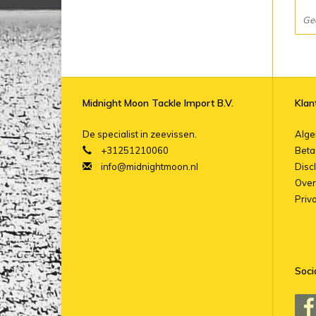
Ge
Midnight Moon Tackle Import B.V.
Klan
De specialist in zeevissen.
Alg
+31251210060
Beta
info@midnightmoon.nl
Disc
Over
Priv
Soci