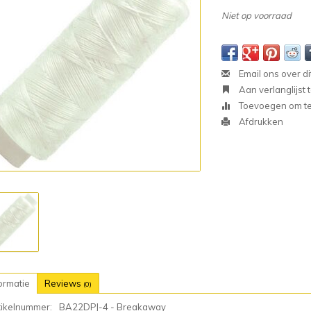
Niet op voorraad
Email ons over di
Aan verlanglijst
Toevoegen om te 
Afdrukken
ormatie
Reviews
(0)
tikelnummer:
BA22DPJ-4 - Breakaway