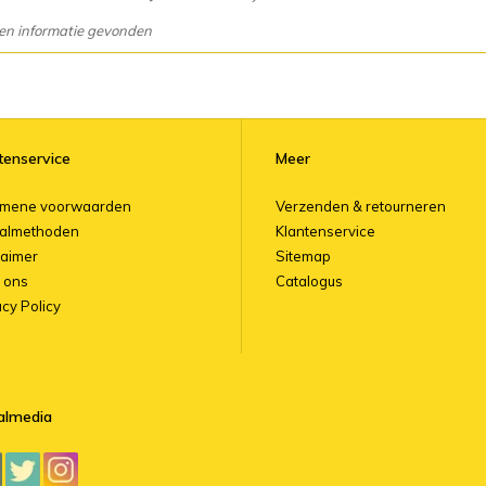
en informatie gevonden
tenservice
Meer
emene voorwaarden
Verzenden & retourneren
almethoden
Klantenservice
laimer
Sitemap
 ons
Catalogus
acy Policy
almedia