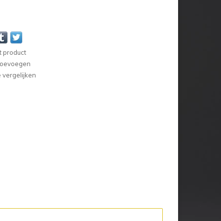
t product
 toevoegen
vergelijken