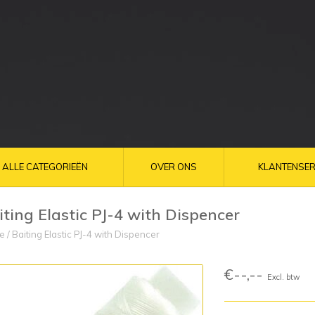
ALLE CATEGORIEËN
OVER ONS
KLANTENSER
iting Elastic PJ-4 with Dispencer
e
/
Baiting Elastic PJ-4 with Dispencer
€--,--
Excl. btw