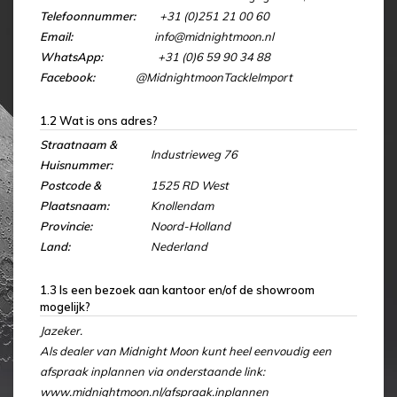
Telefoonnummer:
+31 (0)251 21 00 60
Email:
info@midnightmoon.nl
WhatsApp:
+31 (0)6 59 90 34 88
Facebook:
@MidnightmoonTackleImport
1.2 Wat is ons adres?
Straatnaam &
Industrieweg 76
Huisnummer:
Postcode &
1525 RD West
Plaatsnaam:
Knollendam
Provincie:
Noord-Holland
Land:
Nederland
1.3 Is een bezoek aan kantoor en/of de showroom
mogelijk?
Jazeker.
Als dealer van Midnight Moon kunt heel eenvoudig een
afspraak inplannen via onderstaande link:
www.midnightmoon.nl/afspraak.inplannen