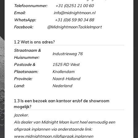
Telefoonnummer:
+31 (0)251 21 00 60
Email:
info@midnightmoon.nl
WhatsApp:
+31 (0)6 59 90 34 88
Facebook:
@MidnightmoonTackleImport
1.2 Wat is ons adres?
Straatnaam &
Industrieweg 76
Huisnummer:
Postcode &
1525 RD West
Plaatsnaam:
Knollendam
Provincie:
Noord-Holland
Land:
Nederland
1.3 Is een bezoek aan kantoor en/of de showroom
mogelijk?
Jazeker.
Als dealer van Midnight Moon kunt heel eenvoudig een
afspraak inplannen via onderstaande link:
www.midnightmoon.nl/afspraak.inplannen