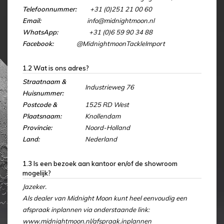
Telefoonnummer:
+31 (0)251 21 00 60
Email:
info@midnightmoon.nl
WhatsApp:
+31 (0)6 59 90 34 88
Facebook:
@MidnightmoonTackleImport
1.2 Wat is ons adres?
Straatnaam &
Industrieweg 76
Huisnummer:
Postcode &
1525 RD West
Plaatsnaam:
Knollendam
Provincie:
Noord-Holland
Land:
Nederland
1.3 Is een bezoek aan kantoor en/of de showroom
mogelijk?
Jazeker.
Als dealer van Midnight Moon kunt heel eenvoudig een
afspraak inplannen via onderstaande link:
www.midnightmoon.nl/afspraak.inplannen