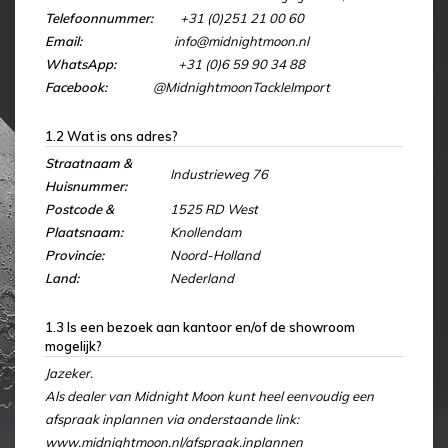
Telefoonnummer:
+31 (0)251 21 00 60
Email:
info@midnightmoon.nl
WhatsApp:
+31 (0)6 59 90 34 88
Facebook:
@MidnightmoonTackleImport
1.2 Wat is ons adres?
Straatnaam &
Industrieweg 76
Huisnummer:
Postcode &
1525 RD West
Plaatsnaam:
Knollendam
Provincie:
Noord-Holland
Land:
Nederland
1.3 Is een bezoek aan kantoor en/of de showroom
mogelijk?
Jazeker.
Als dealer van Midnight Moon kunt heel eenvoudig een
afspraak inplannen via onderstaande link:
www.midnightmoon.nl/afspraak.inplannen