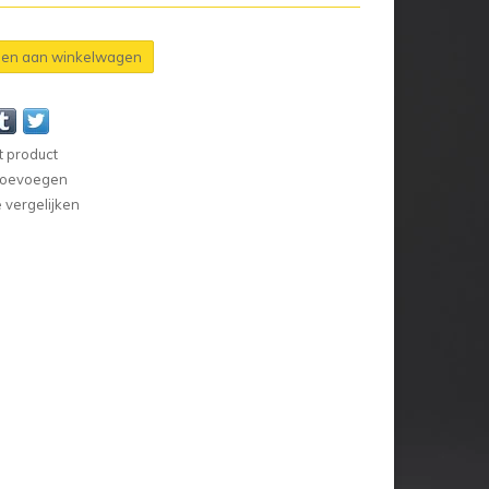
en aan winkelwagen
t product
 toevoegen
vergelijken