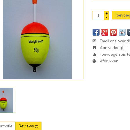
+
Toevoeg
-
Email ons over di
Aan verlanglijst
Toevoegen om te 
Afdrukken
ormatie
Reviews
(0)