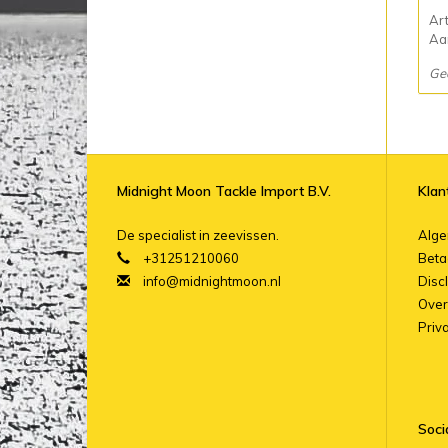
Ar
Aan
Ge
Midnight Moon Tackle Import B.V.
Klan
De specialist in zeevissen.
Alg
+31251210060
Beta
info@midnightmoon.nl
Disc
Over
Priv
Soci