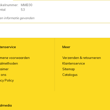
tikelnummer:
MMB30
tal:
53
en informatie gevonden
tenservice
Meer
emene voorwaarden
Verzenden & retourneren
almethoden
Klantenservice
laimer
Sitemap
 ons
Catalogus
acy Policy
almedia