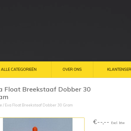
ALLE CATEGORIEËN
OVER ONS
KLANTENSER
a Float Breekstaaf Dobber 30
am
e
/
Eva Float Breekstaaf Dobber 30 Gram
€--,--
Excl. btw