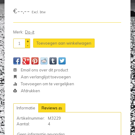
€--,--
Excl. btw
Merk:
Do-it
+
Toevoegen aan winkelwagen
-
Email ons over dit product
Aan verlanglijst toevoegen
Toevoegen om te vergelijken
Afdrukken
Informatie
Reviews
(0)
Artikelnummer:
M3229
Aantal:
4
Geen informatie gevonden