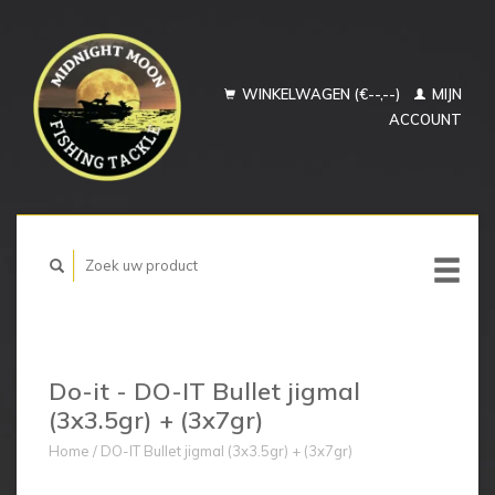
WINKELWAGEN (€--,--)
MIJN
ACCOUNT
Do-it - DO-IT Bullet jigmal
(3x3.5gr) + (3x7gr)
Home
/
DO-IT Bullet jigmal (3x3.5gr) + (3x7gr)