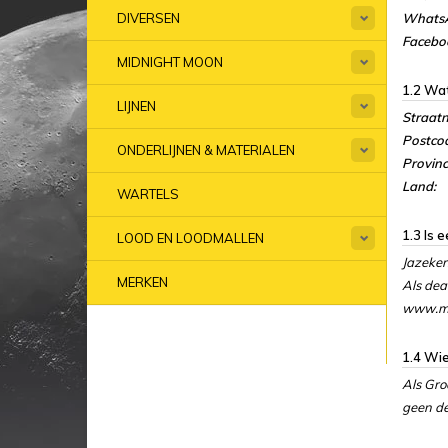
Whats
DIVERSEN
Facebo
MIDNIGHT MOON
1.2 Wat
LIJNEN
Straat
Postco
ONDERLIJNEN & MATERIALEN
Provinc
Land:
WARTELS
1.3 Is 
LOOD EN LOODMALLEN
Jazeker
MERKEN
Als dea
www.mi
1.4 Wie
Als Gro
geen det