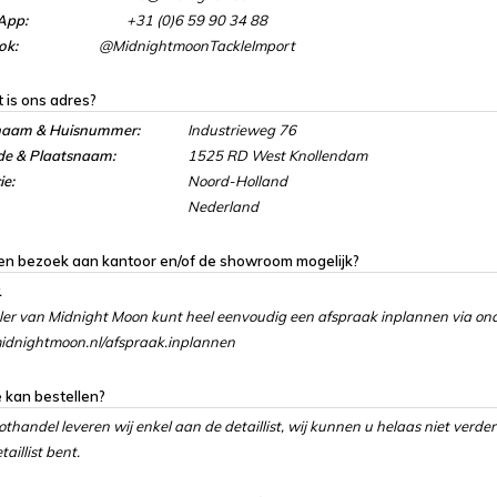
App:
+31 (0)6 59 90 34 88
ok:
@MidnightmoonTackleImport
 is ons adres?
naam & Huisnummer:
Industrieweg 76
de & Plaatsnaam:
1525 RD West Knollendam
ie:
Noord-Holland
Nederland
een bezoek aan kantoor en/of de showroom mogelijk?
.
ler van Midnight Moon kunt heel eenvoudig een afspraak inplannen via ond
dnightmoon.nl/afspraak.inplannen
 kan bestellen?
othandel leveren wij enkel aan de detaillist, wij kunnen u helaas niet verder
aillist bent.