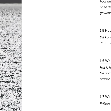
Voor de
onze de
gewenst
1.5 Hoe
Dit kan
**LET
1.6 Wa
Het is 
De acco
reactie
1.7 Waa
Prijzen