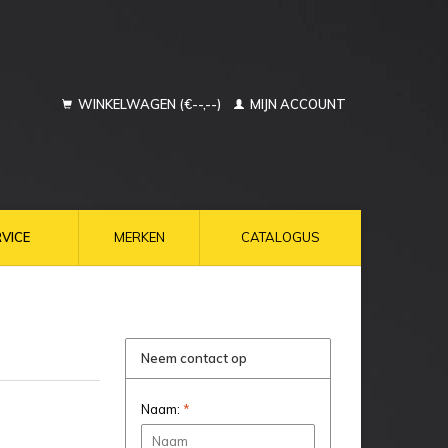
WINKELWAGEN (€--,--)
MIJN ACCOUNT
VICE
MERKEN
CATALOGUS
Neem contact op
Naam:
*