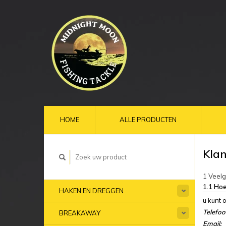
HOME
ALLE PRODUCTEN
Klan
1 Veel
1.1 Hoe
HAKEN EN DREGGEN
u kunt 
Telefo
BREAKAWAY
Email: