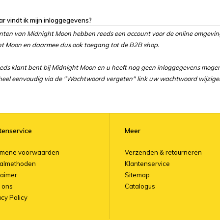
r vindt ik mijn inloggegevens?
anten van Midnight Moon hebben reeds een account voor de online omgevi
t Moon en daarmee dus ook toegang tot de B2B shop.
eeds klant bent bij Midnight Moon en u heeft nog geen inloggegevens mog
heel eenvoudig via de "Wachtwoord vergeten" link uw wachtwoord wijzige
tenservice
Meer
emene voorwaarden
Verzenden & retourneren
almethoden
Klantenservice
laimer
Sitemap
 ons
Catalogus
acy Policy