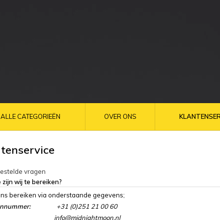
ALLE CATEGORIEËN
OVER ONS
KLANTENSER
tenservice
gestelde vragen
 zijn wij te bereiken?
ons bereiken via onderstaande gegevens;
onnummer:
+31 (0)251 21 00 60
info@midnightmoon.nl