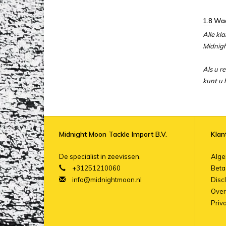
1.8 Waa
Alle kl
Midnigh
Als u r
kunt u 
Midnight Moon Tackle Import B.V.
Klan
De specialist in zeevissen.
Alg
+31251210060
Beta
info@midnightmoon.nl
Disc
Over
Priv