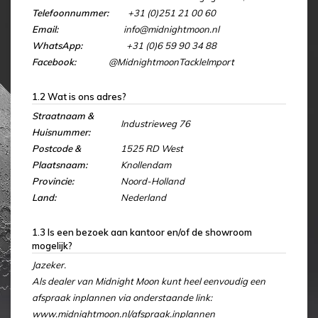
Telefoonnummer:
+31 (0)251 21 00 60
Email:
info@midnightmoon.nl
WhatsApp:
+31 (0)6 59 90 34 88
Facebook:
@MidnightmoonTackleImport
1.2 Wat is ons adres?
Straatnaam &
Industrieweg 76
Huisnummer:
Postcode &
1525 RD West
Plaatsnaam:
Knollendam
Provincie:
Noord-Holland
Land:
Nederland
1.3 Is een bezoek aan kantoor en/of de showroom
mogelijk?
Jazeker.
Als dealer van Midnight Moon kunt heel eenvoudig een
afspraak inplannen via onderstaande link:
www.midnightmoon.nl/afspraak.inplannen