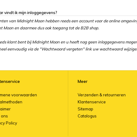
r vindt ik mijn inloggegevens?
anten van Midnight Moon hebben reeds een account voor de online omgevi
t Moon en daarmee dus ook toegang tot de B2B shop.
eeds klant bent bij Midnight Moon en u heeft nog geen inloggegevens mog
heel eenvoudig via de "Wachtwoord vergeten" link uw wachtwoord wijzige
tenservice
Meer
emene voorwaarden
Verzenden & retourneren
almethoden
Klantenservice
laimer
Sitemap
 ons
Catalogus
acy Policy