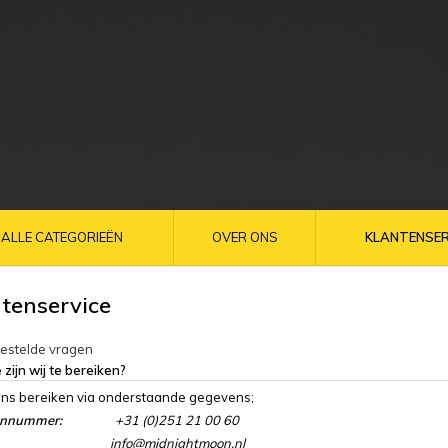
ALLE CATEGORIEËN
OVER ONS
KLANTENSER
tenservice
gestelde vragen
 zijn wij te bereiken?
ons bereiken via onderstaande gegevens;
onnummer:
+31 (0)251 21 00 60
info@midnightmoon.nl