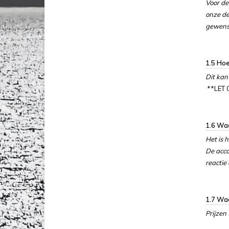
Voor de
onze de
gewenst
1.5 Hoe
Dit kan
**LET
1.6 Wa
Het is 
De acco
reactie
1.7 Waa
Prijzen