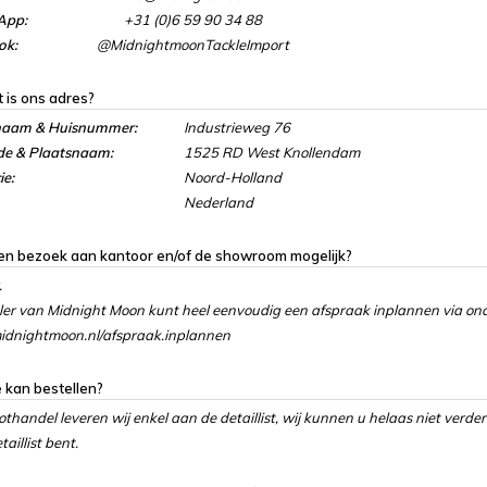
App:
+31 (0)6 59 90 34 88
ok:
@MidnightmoonTackleImport
 is ons adres?
naam & Huisnummer:
Industrieweg 76
de & Plaatsnaam:
1525 RD West Knollendam
ie:
Noord-Holland
Nederland
een bezoek aan kantoor en/of de showroom mogelijk?
.
ler van Midnight Moon kunt heel eenvoudig een afspraak inplannen via ond
dnightmoon.nl/afspraak.inplannen
 kan bestellen?
othandel leveren wij enkel aan de detaillist, wij kunnen u helaas niet verder
aillist bent.