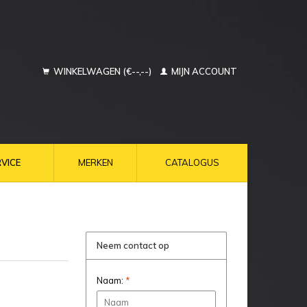
WINKELWAGEN (€--,--)
MIJN ACCOUNT
VICE
MERKEN
CATALOGUS
Neem contact op
Naam:
*