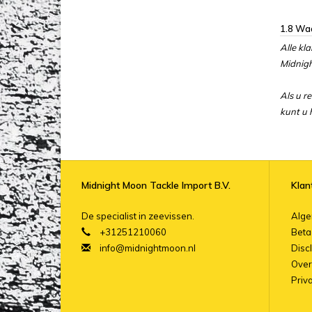
1.8 Waa
Alle kl
Midnigh
Als u r
kunt u 
Midnight Moon Tackle Import B.V.
Klan
De specialist in zeevissen.
Alg
+31251210060
Beta
info@midnightmoon.nl
Disc
Over
Priv