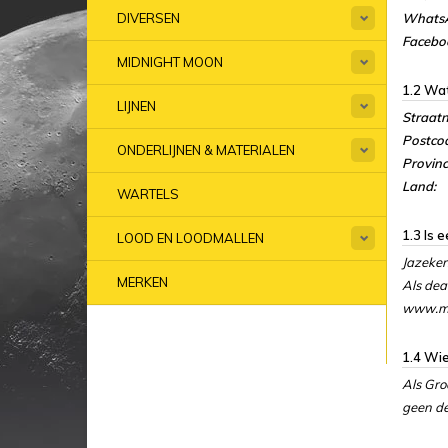
Whats
DIVERSEN
Facebo
MIDNIGHT MOON
1.2 Wat
LIJNEN
Straat
Postco
ONDERLIJNEN & MATERIALEN
Provinc
Land:
WARTELS
1.3 Is 
LOOD EN LOODMALLEN
Jazeker
MERKEN
Als dea
www.mi
1.4 Wie
Als Gro
geen det