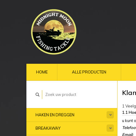
HOME
ALLE PRODUCTEN
Klan
1 Veel
1.1 Hoe
HAKEN EN DREGGEN
u kunt 
Telefo
BREAKAWAY
Email: